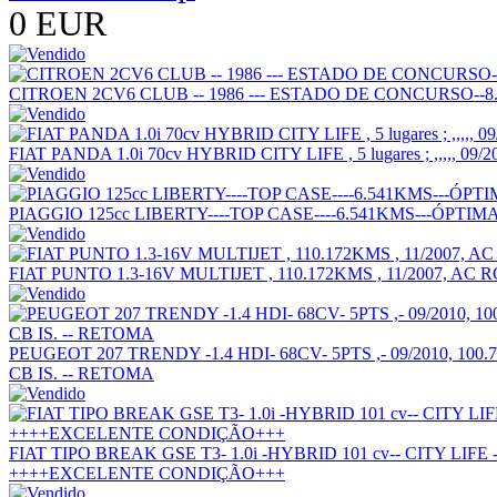
0 EUR
CITROEN 2CV6 CLUB -- 1986 --- ESTADO DE CONCURSO--8.
FIAT PANDA 1.0i 70cv HYBRID CITY LIFE , 5 lugares ; ,,,,, 09
PIAGGIO 125cc LIBERTY----TOP CASE----6.541KMS---ÓPTI
FIAT PUNTO 1.3-16V MULTIJET , 110.172KMS , 11/2007, 
PEUGEOT 207 TRENDY -1.4 HDI- 68CV- 5PTS ,- 09/2010, 10
CB IS. -- RETOMA
FIAT TIPO BREAK GSE T3- 1.0i -HYBRID 101 cv-- CITY LIFE
++++EXCELENTE CONDIÇÃO+++