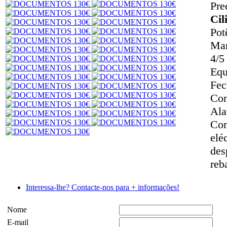
Pre
Cil
Pot
Ma
4/5
Equ
Fec
Con
Ala
Com
elé
des
reb
Interessa-lhe? Contacte-nos para + informações!
Nome
E-mail